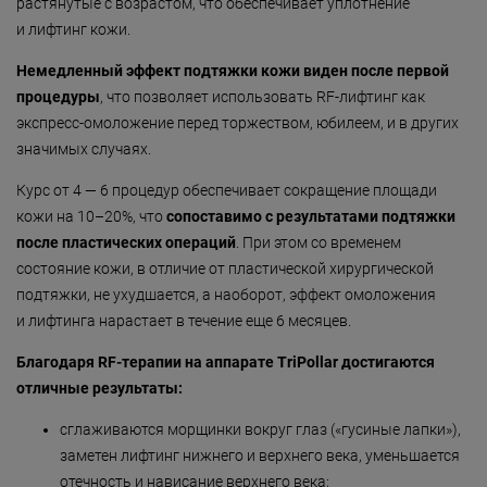
растянутые с возрастом, что обеспечивает уплотнение
Безмятежность»
и лифтинг кожи.
«Роман с камнем»
Немедленный эффект подтяжки кожи виден после первой
«Магия массажа»
процедуры
, что позволяет использовать
RF-лифтинг
как
экспресс-омоложение перед торжеством, юбилеем, и в других
«Мудрость Тибета»
значимых случаях.
«Шоколадный Релакс»
Курс от 4 — 6 процедур обеспечивает сокращение площади
«SPA-отпуск в Тибете»
кожи на
10–20%,
что
сопоставимо с результатами подтяжки
после пластических операций
. При этом со временем
«Кедровый рай»
состояние кожи, в отличие от пластической хирургической
«Сибирское здоровье»
подтяжки, не ухудшается, а наоборот, эффект омоложения
и лифтинга нарастает в течение еще 6 месяцев.
«SPAсение»
Благодаря
RF-терапии
на аппарате TriPollar достигаются
отличные результаты:
сглаживаются морщинки вокруг глаз («гусиные лапки»),
заметен лифтинг нижнего и верхнего века, уменьшается
отечность и нависание верхнего века;