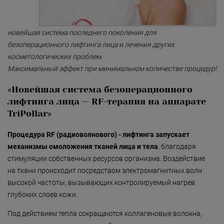
«Detoxygene»
«Beauty-ассорти»
новейшая система последнего поколения для
безоперационного лифтинга лица и лечения других
«Леди Совершенство»
косметологических проблем.
«Коруги»
Максимальный эффект при минимальном количестве процедур!
«Секрет Красоты»
«Новейшая система безоперационного
лифтинга лица —
RF-терапия
на аппарате
«Гармония»
TriPollar»
«Only for Men»
Процедура RF (радиоволнового) - лифтинга запускает
«Mirific»
механизмы омоложения тканей лица и тела
, благодаря
стимуляции собственных ресурсов организма. Воздействие
«Мануальная терапия»
на ткани происходит посредством электромагнитных волн
«Остеопатия»
высокой частоты, вызывающих контролируемый нагрев
глубоких слоев кожи.
«Здоровая спина»
Под действием тепла сокращаются коллагеновые волокна,
«Гранатовая 