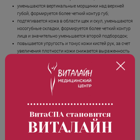
уменьшаются вертикальные морщинки над верхней
губой, формируется более четкий контур губ;
подтягивается кожа в области щек и скул, уменьшаются
носогубные складки, формируется более четкий контур
лица и значительно уменьшается второй подбородок;
повышается упругость и тонус кожи кистей рук, за счет
увеличения плотности кожи снижается выраженность
венозного рисунка;
сглаживаются растяжки, подтягивается и укрепляется
кожа живота, обвисшая после родов или резких потерь
веса;
уменьшаются жировые отложения на бедрах, ягодицах
и на животе;
уменьшаются проявления целлюлита;
улучшается структура и подтягивается кожа внутренних
ВитаСПА становится
областей плеч и бедер.
ВИТАЛАЙН