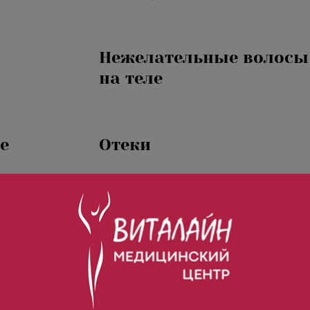
Нежелательные волосы
на теле
е
Отеки
Повышенное
потоотделение
(гипергидроз)