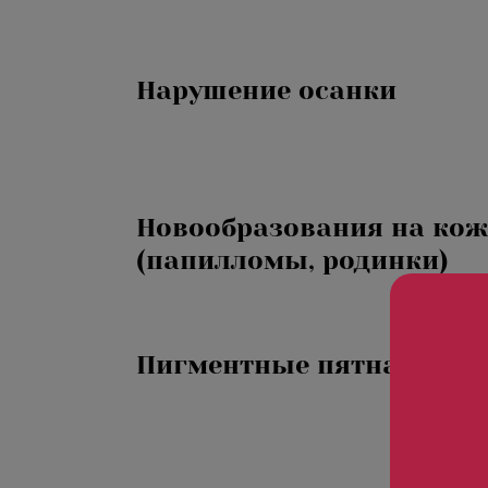
«Detoxygene»
«Beauty-ассорти»
Нарушение осанки
«Леди Совершенство»
«Коруги»
«Секрет Красоты»
Новообразования на кож
«Гармония»
(папилломы, родинки)
«Only for Men»
«Mirific»
«Мануальная терапия»
Пигментные пятна
«Остеопатия»
«Здоровая спина»
«Гранатовая 