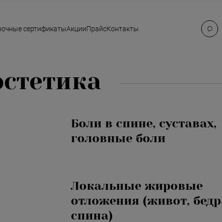
очные сертификаты
Акции
Прайс
Контакты
 эстетика
вты
сты
Боли в спине, суставах,
у и 
головные боли
Локальные жировые
отложения (живот, бедр
спина)