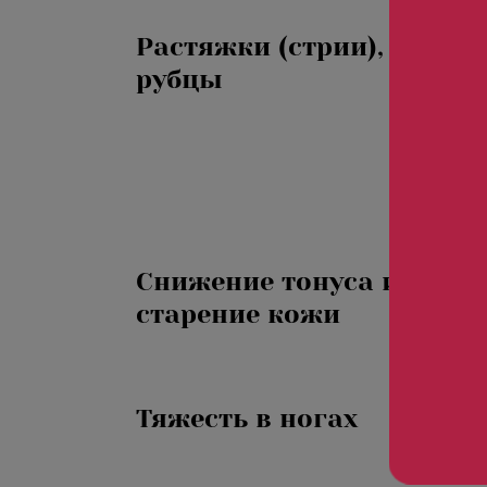
Безмятежность»
Растяжки (стрии), шрамы
«Роман с камнем»
рубцы
«Магия массажа»
«Мудрость Тибета»
«Шоколадный Релакс»
«SPA-отпуск в Тибете»
«Кедровый рай»
Снижение тонуса и
«Сибирское здоровье»
старение кожи
«SPAсение»
Тяжесть в ногах