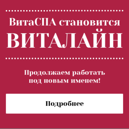
,
Родовые травмы,
ВитаСПА становится
задержка
психомоторного и
ВИТАЛАЙН
интеллектуального
развития детей
Продолжаем работать
Сосудистые звездочки 
под новым именем!
ногах
Подробнее
Храп