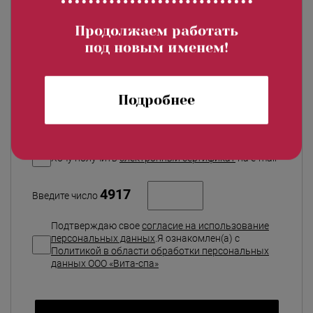
Продолжаем работать
под новым именем!
Подробнее
Количество сертификатов
Хочу приобрести сертификат в салоне
Хочу получить
электронный сертификат
на e-mail
4917
Введите число
Подтверждаю свое
согласие на использование
персональных данных
.Я ознакомлен(а) с
Политикой в области обработки персональных
данных ООО «Вита-спа»