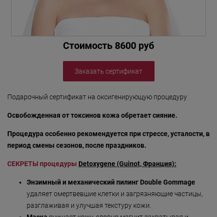
«Detoxygene»
«Beauty-ассорти»
Стоимость 8600 руб
«Леди Совершенство»
«Коруги»
Заказать сертификат
«Секрет Красоты»
Подарочный сертификат на оксигенирующую процедуру
«Гармония»
Освобожденная от токсинов кожа обретает сияние.
«Only for Men»
Процедура особенно рекомендуется при стрессе, усталости, в
«Mirific»
период смены сезонов, после праздников.
«Мануальная терапия»
СЕКРЕТЫ процедуры
Detoxygene (Guinot, Франция):
«Остеопатия»
Энзимный и механический пилинг
Double
Gommage
«Здоровая спина»
удаляет омертвевшие клетки и загрязняющие частицы,
разглаживая и улучшая текстуру кожи.
«Гранатовая 