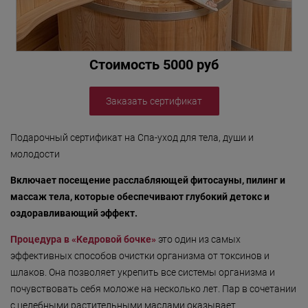
«Detoxygene»
«Beauty-ассорти»
Стоимость 5000 руб
«Леди Совершенство»
«Коруги»
Заказать сертификат
«Секрет Красоты»
Подарочный сертификат на Спа-уход для тела, души и
«Гармония»
молодости
«Only for Men»
Включает посещение расслабляющей фитосауны, пилинг и
«Mirific»
массаж тела, которые обеспечивают глубокий детокс и
оздоравливающий эффект.
«Мануальная терапия»
Процедура в «Кедровой бочке»
это один из самых
«Остеопатия»
эффективных способов очистки организма от токсинов и
«Здоровая спина»
шлаков. Она позволяет укрепить все системы организма и
почувствовать себя моложе на несколько лет. Пар в сочетании
«Гранатовая 
с целебными растительными маслами оказывает