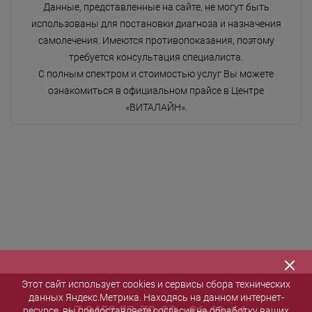
Данные, представленные на сайте, не могут быть
использованы для постановки диагноза и назначения
самолечения. Имеются противопоказания, поэтому
требуется консультация специалиста.
С полным спектром и стоимостью услуг Вы можете
ознакомиться в официальном прайсе в Центре
«ВИТАЛАЙН».
Этот сайт использует cookies и сервисы сбора технических
данных Яндекс.Метрика. Находясь на данном интернет-
+7 8452 27-70-90
,
26-16-14
ресурсе, вы предоставляете согласие на обработку ваших