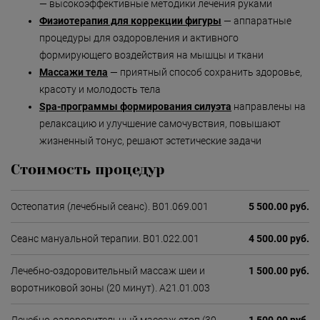
Безмятежность»
— высокоэффективные методики лечения руками
Физиотерапия для коррекции фигуры
— аппаратные
«Роман с камнем»
процедуры для оздоровления и активного
формирующего воздействия на мышцы и ткани
«Магия массажа»
Массажи тела
— приятный способ сохранить здоровье,
«Мудрость Тибета»
красоту и молодость тела
Spa-программы формирования силуэта
направлены на
«Шоколадный Релакс»
релаксацию и улучшение самочувствия, повышают
«SPA-отпуск в Тибете»
жизненный тонус, решают эстетические задачи
«Кедровый рай»
Стоимость процедур
«Сибирское здоровье»
Остеопатия (лечебный сеанс). В01.069.001
5 500.00 руб.
«SPAсение»
Сеанс мануальной терапии. В01.022.001
4 500.00 руб.
Лечебно-оздоровительный массаж шеи и
1 500.00 руб.
воротниковой зоны (20 минут). А21.01.003