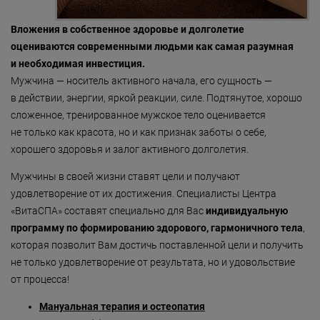
«Detoxygene»
Вложения в собственное здоровье и долголетие
«Beauty-ассорти»
оцениваются современными людьми как самая разумная
и необходимая инвестиция.
«Леди Совершенство»
Мужчина — носитель активного начала, его сущность —
«Коруги»
в действии, энергии, яркой реакции, силе. Подтянутое, хорошо
сложенное, тренированное мужское тело оценивается
«Секрет Красоты»
не только как красота, но и как признак заботы о себе,
«Гармония»
хорошего здоровья и залог активного долголетия.
«Only for Men»
Мужчины в своей жизни ставят цели и получают
удовлетворение от их достижения. Специалисты Центра
«Mirific»
«ВитаСПА» составят специально для Вас
индивидуальную
программу по формированию здорового, гармоничного тела
«Мануальная терапия»
,
которая позволит Вам достичь поставленной цели и получить
«Остеопатия»
не только удовлетворение от результата, но и удовольствие
от процесса!
«Здоровая спина»
Мануальная терапия и остеопатия
«Гранатовая 