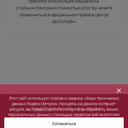
требуется консультация специалиста.
С полным спектром и стоимостью услуг Вы можете
ознакомиться в официальном прайсе в Центре
«ВИТАЛАЙН».
Этот сайт использует cookies и сервисы сбора технических
данных Яндекс.Метрика. Находясь на данном интернет-
+7 8452 27-70-90
,
26-16-14
ресурсе, вы предоставляете согласие на обработку ваших
персональных данных с помощью сервисов веб-аналитики.
г. Саратов, ул. Горького, 55
salon@vita-spa.ru
Согласиться