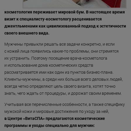
«Detoxygene»
косметология переживает мировой бум. В настоящее время
«Beauty-ассорти»
визит к специалисту-косметологу расценивается
джентльменами как цивилизованный подход к эстетичности
«Леди Совершенство»
своего внешнего вида.
«Коруги»
Мужчины привыкли решать все задачи конкретно, и если
«Секрет Красоты»
с кожей лица появились какие-то проблемы, они стремятся
их устранить. Поэтому посещение врача-косметолога
«Гармония»
и использование дома косметических средств
«Only for Men»
рассматривается ими как один из пунктов бизнес-плана.
Клиенты-мужчины, а среди них больше всего деловых людей,
«Mirific»
всегда четко определяют цель своего визита, хотят точно
знать, чего ждать от процедуры, и дорожат своим временем.
«Мануальная терапия»
Учитывая все перечисленные особенности, а также специфику
«Остеопатия»
мужской кожи и мировые достижения по уходу за ней,
«Здоровая спина»
в Центре «ВитаСПА» предлагаются косметические
программы и уходы специально для мужчин:
«Гранатовая 