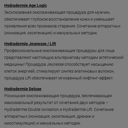
Безмятежность»
Hydradermie Age Logic
«Роман с камнем»
Эксклюзивная омолаживающая процедура для мужчин,
обеспечивает глубокое восстановление кожи и уменьшает
«Магия массажа»
проявления всех признаков старения. Сочетание аппаратных
(ионизация, оксигенация) и мануальных методик.
«Мудрость Тибета»
Hydradermie Jeunesse / Lift
«Шоколадный Релакс»
Профессиональные омолаживающие процедуры для лица
«SPA-отпуск в Тибете»
представляют настоящую альтернативу методам эстетической
медицины! Процедура Jeunesse способствует насыщению
«Кедровый рай»
клеток энергией, стимулирует синтез элатиновых волокон,
«Сибирское здоровье»
процедура Lift обеспечивает мгновенный лифтинг-эффект.
«SPAсение»
Hydradermie Deluxe
Роскошная омолаживающая процедура, беспечивающая
максимальный результат от сочетания двух методов –
Hydradermie Double Ionisation и Hydradermie Lift. Сочетание
аппаратных (ионизация, оксигенация, дренаж и
миостимуляция) и мануальных методик.