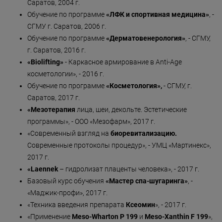
Саратов, 2004 г.
Обучение по программе
«ЛФК и спортивная медицина»
, -
СГМУ г. Саратов, 2006 г.
Обучение по программе
«Дерматовенерология»
, - СГМУ,
г. Саратов, 2016 г.
«
Biolifting
»
- Каркасное армирование в Anti-Age
косметологии», - 2016 г.
Обучение по программе
«Косметология»,
- СГМУ, г.
Саратов, 2017 г.
«Мезотерапия
лица, шеи, декольте. Эстетические
программы», - ООО «Мезофарм», 2017 г.
«Современный взгляд на
биоревитализацию.
Современные протоколы процедур», - УМЦ «Мартинекс»,
2017 г.
«Laennek
– гидролизат плаценты человека», - 2017 г.
Базовый курс обучения
«Мастер спа-шугаринга»
, -
«Маджик-профи», 2017 г.
«Техника введения препарата
Ксеомин
», - 2017 г.
«Применение
Meso-Wharton P 199
и
Meso-Xanthin F 199
»,