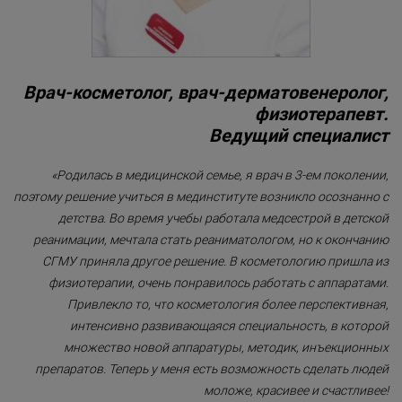
аппарате Ellipse Flex
«Detoxygene»
Ультразвуковая тера
«Beauty-ассорти»
Локальным Динамич
Микромассажем (LD
«Леди Совершенство»
Врач-косметолог, врач-дерматовенеролог,
RF-терапия на аппар
физиотерапевт.
«Коруги»
TriPollar (Израиль)
Ведущий специалист
«Секрет Красоты»
Мезороллер
«Родилась в медицинской семье, я врач в 3-ем поколении,
«Гармония»
Аппаратная чистка к
поэтому решение учиться в мединституте возникло осознанно с
лица Hydraclean (Guin
детства. Во время учебы работала медсестрой в детской
«Only for Men»
Франция)
реанимации, мечтала стать реаниматологом, но к окончанию
«Mirific»
Безинъекционная 
СГМУ приняла другое решение. В косметологию пришла из
электромезотерапия 
физиотерапии, очень понравилось работать с аппаратами.
«Мануальная терапия»
тела на аппарате Infu
(Израиль)
Привлекло то, что косметология более перспективная,
«Остеопатия»
интенсивно развивающаяся специальность, в которой
множество новой аппаратуры, методик, инъекционных
«Здоровая спина»
препаратов. Теперь у меня есть возможность сделать людей
«Гранатовая 
моложе, красивее и счастливее!