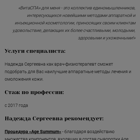
Безмятежность»
«ВитаСПА» для меня - это коллектив единомышленников,
«Роман с камнем»
интересующихся новейшими методами аппаратной и
инъекционной косметологии, приносящих своим клиентам
«Магия массажа»
удовольствие, делающих их более счастливыми, молодыми,
«Мудрость Тибета»
здоровыми и ухоженными!»
«Шоколадный Релакс»
Услуги специалиста:
«SPA-отпуск в Тибете»
Надежда Сергеевна как врач-физиотерапевт сможет
подобрать для Вас наилучшие аппаратные методы лечения и
«Кедровый рай»
омоложения кожи.
«Сибирское здоровье»
Стаж по профессии:
«SPAсение»
с 2017 года
Надежда Сергеевна рекомендует:
Процедура «Age Summum»
- благодаря воздействию
множества компонентов, входящих в состав сыворотки Age