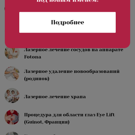
Лазерное лечение акне и рубцов
постакне
Подробнее
Лазерное лечение рубцов и растяжек
Лазерное лечение сосудов на аппарате
Fotona
Лазерное удаление новообразований
(родинок)
Лазерное лечение храпа
Процедура для области глаз Eye Lift
(Guinot, Франция)