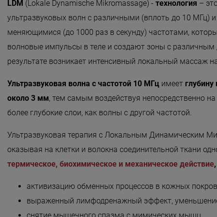
LDM
(Lokale Dynamische Mikromassage) -
технология
– эт
«Detoxygene»
ультразвуковых волн с различными (вплоть до 10 МГц) и
«Beauty-ассорти»
меняющимися (до 1000 раз в секунду) частотами, котор
«Леди Совершенство»
волновые импульсы в теле и создают зоны с различным 
результате возникает интенсивный локальный массаж н
«Коруги»
«Секрет Красоты»
Ультразвуковая волна с частотой 10 МГц
имеет
глубину
около 3 мм
, тем самым воздействуя непосредственно на 
«Гармония»
более глубокие слои, как волны с другой частотой.
«Only for Men»
Ультразвуковая терапия с Локальным Динамическим М
«Mirific»
оказывая на клетки и волокна соединительной ткани од
«Мануальная терапия»
термическое, биохимическое и механическое действие
«Остеопатия»
активизацию обменных процессов в кожных покро
«Здоровая спина»
выраженный лимфодренажный эффект, уменьшение
«Гранатовая 
снятие мышечного спазма с мимических мышц