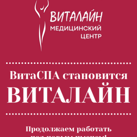
Франция, май 2018.
Весенняя выставка 
«INTERCHARM Professional 
2018». Москва, апрель 2018.
Авторский курс по 
химической завивке волос 
«АЗБУКА ХИМИИ». Москва, 
февраль 2018.
СЕМИНАР-ПРАКТИКУМ: 
«Внедрение системы 
ВитаСПА становится
менеджмента качества…». 
Казань, февраль 2018
ВИТАЛАЙН
Конгресс «Пластическая 
хирургия, эстетическая 
медицина и косметология». 
Москва, декабрь 2017.
Обучение наших 
.
Ультразвуковая терапия с Локальным
2 000.00
специалистов: весна 2017
Продолжаем работать
Динамическим Микромассажем (LDM) (20
Встреча партнеров Guinot-