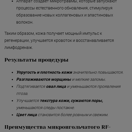
Безмятежность»
Аппарат создаёт микротравмы, которые запускают
процессы естественного обновления, стимулируя
«Роман с камнем»
образование новых коллагеновых и эластиновых
волокон.
«Магия массажа»
Таким образом, кожа получает мощный импульс к
«Мудрость Тибета»
регенерации, улучшается кровоток и восстанавливается
«Шоколадный Релакс»
лимфодренаж.
«SPA-отпуск в Тибете»
Результаты процедуры
«Кедровый рай»
Упругость и плотность кожи
значительно повышаются.
«Сибирское здоровье»
Разглаживаются морщины
и мелкие заломы.
Подтягивается
овал лица
и уменьшаются проявления
«SPAсение»
птоза.
Улучшается
текстура кожи, сужаются поры,
уменьшаются следы постакне.
Цвет лица
становится более ровным и свежим.
Преимущества микроигольчатого RF-