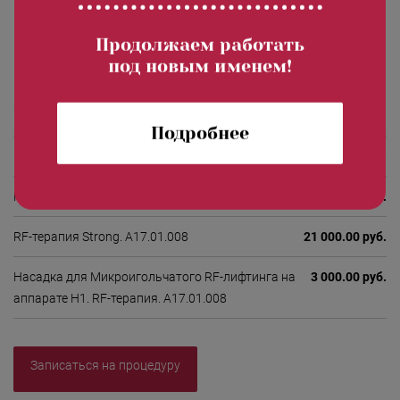
Микроигольчатый RF-лифтинг — это эффективный способ
омоложения без хирургии и болезненных процедур. Он
Продолжаем работать
запускает естественные механизмы регенерации кожи,
под новым именем!
возвращает ей упругость, свежесть и молодость.
Стоимость процедур
Подробнее
RF-терапия Light. А17.01.008
15 000.00 руб.
RF-терапия Middle. А17.01.008
18 000.00 руб.
RF-терапия Strong. А17.01.008
21 000.00 руб.
Насадка для Микроигольчатого RF-лифтинга на
3 000.00 руб.
аппарате Н1. RF-терапия. А17.01.008
Записаться на процедуру