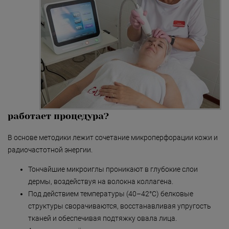
«Detoxygene»
«Beauty-ассорти»
«Леди Совершенство»
«Коруги»
«Секрет Красоты»
«Гармония»
работает процедура?
«Only for Men»
В основе методики лежит сочетание микроперфорации кожи и
«Mirific»
радиочастотной энергии.
«Мануальная терапия»
Тончайшие микроиглы проникают в глубокие слои
дермы, воздействуя на волокна коллагена.
«Остеопатия»
Под действием температуры (40–42°C) белковые
«Здоровая спина»
структуры сворачиваются, восстанавливая упругость
тканей и обеспечивая подтяжку овала лица.
«Гранатовая 