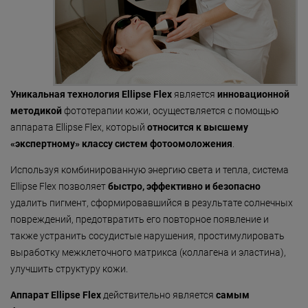
«Detoxygene»
«Beauty-ассорти»
«Леди Совершенство»
«Коруги»
Уникальная технология Ellipse Flex
является
инновационной
методикой
фототерапии кожи, осуществляется с помощью
«Секрет Красоты»
аппарата Ellipse Flex, который
относится к высшему
«Гармония»
«экспертному» классу систем фотоомоложения
.
«Only for Men»
Используя комбинированную энергию света и тепла, система
Ellipse Flex позволяет
быстро, эффективно и безопасно
«Mirific»
удалить пигмент, сформировавшийся в результате солнечных
повреждений, предотвратить его повторное появление и
«Мануальная терапия»
также устранить сосудистые нарушения, простимулировать
«Остеопатия»
выработку межклеточного матрикса (коллагена и эластина),
улучшить структуру кожи.
«Здоровая спина»
Аппарат Ellipse Flex
действительно является
самым
«Гранатовая 