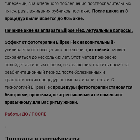
гиперемии, значительного побледнения поствоспалительных
пятен, разглаживания рубчиков постакне.
После цикла из 8
процедур вылечивается до 90% акне.
Лечение акне на аппарате Ellipse Flex. Актуальные вопросы.
Эффект от фототерапии Ellipse Flex накопительный
-
усиливается от посещения к посещению,
и стойкий
- может
сохраняться до нескольких лет. Этот метод прекрасно
подойдет активным людям, не желающим тратить время на
реабилитационный период после болезненных и
травматических процедур по омолаживанию кожи. С
технологией Ellipse Flex
процедуры фотоотерапии становятся
быстрыми, простыми, не агрессивными и не помешают
привычному для Вас ритму жизни.
Работы ДО / ПОСЛЕ
Дипломы и сертификаты