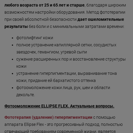
любого возраста от 25 и 65 лет и старше
, благодаря широким
возможностям настройки оборудования. Метод фототерапии
при своей абсолютной безопасности
дает ошеломительные
результаты
без боли и с минимальными затратами времени:
фотолифтинг кожи
полное устранение капиллярной сетки, сосудистых
звездочек, гемангиом, угревой сыпи
сужение расширенных пор и восстановление структуры
кожи
устранение гиперпигментации, выравнивание тона
кожи, придание ей бархатистого оттенка
фотоомоложение кожи лица, рук, шеи и области
декольте.
Фотоомоложение ELLIPSE FLEX. Актуальные вопросы.
Фототерапия (удаление) гиперпигментации
с помощью
аппарата Ellipse Flex - это прогрессивный подход, полностью
отвечающий требованиям современной жизни, является