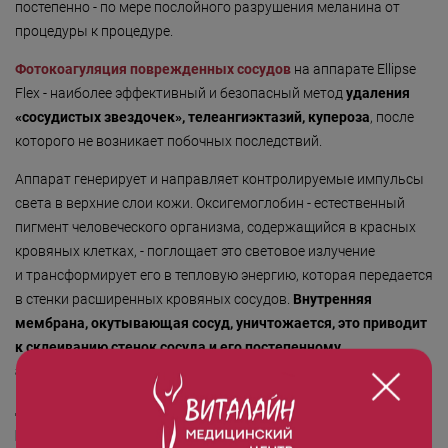
постепенно - по мере послойного разрушения меланина от
процедуры к процедуре.
Фотокоагуляция поврежденных сосудов
на аппарате Ellipse
Flex - наиболее эффективный и безопасный метод
удаления
«сосудистых звездочек», телеангиэктазий, купероза
, после
которого не возникает побочных последствий.
Аппарат генерирует и направляет контролируемые импульсы
света в верхние слои кожи. Оксигемоглобин - естественный
пигмент человеческого организма, содержащийся в красных
кровяных клетках, - поглощает это световое излучение
и трансформирует его в тепловую энергию, которая передается
в стенки расширенных кровяных сосудов.
Внутренняя
мембрана, окутывающая сосуд, уничтожается, это приводит
к склеиванию стенок сосуда и его постепенному
атрофированию
.
Данный метод позволяет
удалять практически все
разновидности поврежденных сосудов
: крупные, средние,