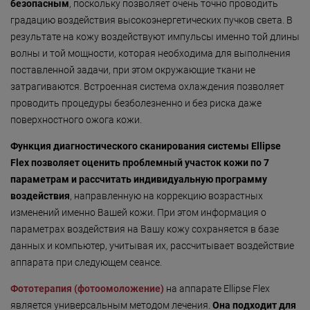
Безмятежность»
безопасным
, поскольку позволяет очень точно проводить
градацию воздействия высокоэнергетических пучков света. В
«Роман с камнем»
результате на кожу воздействуют импульсы именно той длины
волны и той мощности, которая необходима для выполнения
«Магия массажа»
поставленной задачи, при этом окружающие ткани не
«Мудрость Тибета»
затрагиваются. Встроенная система охлаждения позволяет
проводить процедуры безболезненно и без риска даже
«Шоколадный Релакс»
поверхностного ожога кожи.
«SPA-отпуск в Тибете»
Функция диагностического сканирования системы Ellipse
«Кедровый рай»
Flex позволяет оценить проблемный участок кожи по 7
параметрам и рассчитать индивидуальную программу
«Сибирское здоровье»
воздействия
, направленную на коррекцию возрастных
изменений именно Вашей кожи. При этом информация о
«SPAсение»
параметрах воздействия на Вашу кожу сохраняется в базе
данных и компьютер, учитывая их, рассчитывает воздействие
аппарата при следующем сеансе.
Фототерапия (фотоомоложение)
на аппарате Ellipse Flex
является универсальным методом лечения.
Она подходит для