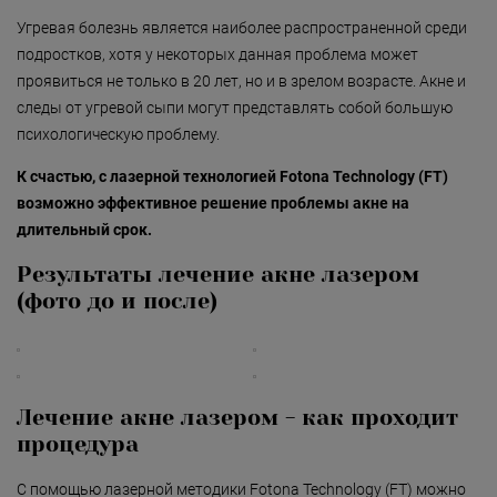
«Detoxygene»
Омоложение: коррекц
Угревая болезнь является наиболее распространенной среди
предупреждение ста
подростков, хотя у некоторых данная проблема может
«Beauty-ассорти»
кожи
проявиться не только в 20 лет, но и в зрелом возрасте. Акне и
«Леди Совершенство»
следы от угревой сыпи могут представлять собой большую
Пигментные пятна
психологическую проблему.
«Коруги»
Рубцы, шрамы
К счастью, с лазерной технологией Fotona Technology (FT)
«Секрет Красоты»
Сосудистые нарушен
возможно эффективное решение проблемы акне на
лице (купероз, розаце
«Гармония»
длительный срок.
хроническое покрасн
кожи
«Only for Men»
Результаты лечение акне лазером
Старение кожи век
(фото до и после)
«Mirific»
Сухая и чувствитель
«Мануальная терапия»
кожа
«Остеопатия»
Темные круги и отеки
Лечение акне лазером - как проходит
глазами
«Здоровая спина»
процедура
«Гранатовая 
С помощью лазерной методики Fotona Technology (FT) можно