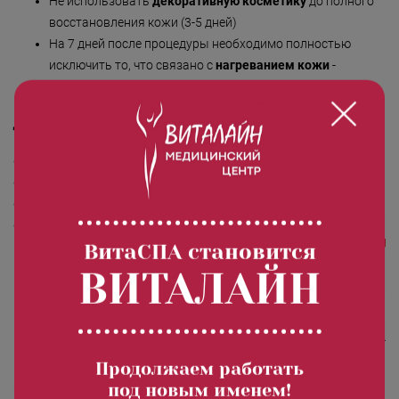
Не использовать
декоративную косметику
до полного
восстановления кожи (3-5 дней)
На 7 дней после процедуры необходимо полностью
исключить то, что связано с
нагреванием кожи
-
посещение солярия, бани, сауны, горячих ванн
Дипломы и сертификаты
ВитаСПА становится
ВИТАЛАЙН
Продолжаем работать
под новым именем!
Отзывы о лазерном лечении акне