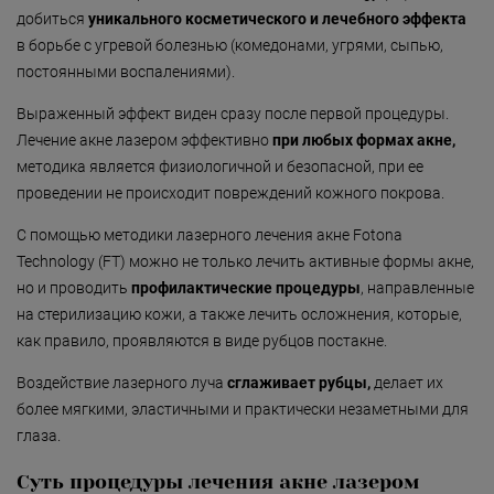
Безмятежность»
добиться
уникального косметического и лечебного эффекта
«Роман с камнем»
в борьбе с угревой болезнью (комедонами, угрями, сыпью,
постоянными воспалениями).
«Магия массажа»
Выраженный эффект виден сразу после первой процедуры.
«Мудрость Тибета»
Лечение акне лазером эффективно
при любых формах акне,
методика является физиологичной и безопасной, при ее
«Шоколадный Релакс»
проведении не происходит повреждений кожного покрова.
«SPA-отпуск в Тибете»
С помощью методики лазерного лечения акне Fotona
«Кедровый рай»
Technology (FT) можно не только лечить активные формы акне,
но и проводить
профилактические процедуры
, направленные
«Сибирское здоровье»
на стерилизацию кожи, а также лечить осложнения, которые,
«SPAсение»
как правило, проявляются в виде рубцов постакне.
Воздействие лазерного луча
сглаживает рубцы,
делает их
более мягкими, эластичными и практически незаметными для
глаза.
Суть процедуры лечения акне лазером