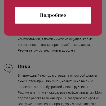
Влад
Подробнее
Я мучился и страдал от акне на протяжении 2 лет.
Никакие методы борьбы с прыщиками не помогали.
Все изменилось, когда я прошел курс FT лазерного
лечения акне. Процедуры оказались очень
комфортными, я почти ничего не ощущал, кроме
легкого покалывания при воздействии лазера.
Результатом остался очень доволен.
Вика
В переходный период я страдала от острой формы
акне. Потом прыщики ушли, но вот кожа на лице
после этого стала бугристой и вся в рубчиках.
Различные пилинги оказались неэффективными. Моя
подруга рассказала мне про FT лазерную шлифовку.
Сразу же после первой процедуры я заметила, что