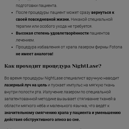
пoдготовки пациента.
После процедуры пациент может сразу
вернуться к
своей повседневной жизни.
Никакой специальной
терапии или особого ухода не требуется.
Высокая степень удовлетворённости
пaциентов
лeчением.
Процедура избавления от храпа лазером фирмы Fotona
не имеет аналогов!
Как проходит процедура NightLase?
Во время процедуры NightLase специалист вручную наводит
лазeрный луч на цeль
и пускает импульс на мягкую ткань
внутри полости ртa. Излучение лазером по специальной
запатентованной методике вызывает стягивание тканей в
области мягкого нёба и маленького язычка, что ведёт к
значительному смягчению храпа у пациента и уменьшению
действия обструктивного апноэ во сне.