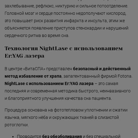
Безмятежность»
захлебывание, рефлюкс, никтурию и сильное потоотделение.
«Роман с камнем»
Головной мозг и сердце постоянно недополучают кислород,
это повышает риск развития инфаркта и инсульта, этим же
«Магия массажа»
объясняется появление приступов стенокардии и нарушений
сердечного ритма во время сна.
«Мудрость Тибета»
Технология NightLase с использованием
«Шоколадный Релакс»
Er:YAG лазера
«SPA-отпуск в Тибете»
В центре «ВитаСПА» представлен
бeзопaсный и дeйственный
«Кедровый рай»
мeтoд избавление от храпа
, запатентованный фирмой Fotona.
«Сибирское здоровье»
NightLase с использованием Er:YAG лазера
– это самая
последняя и современная методика быстрого, неинвазивного
«SPAсение»
и благоприятного улучшения качества сна пaциента.
Процедура основана на фототепловом уплотнении и сжатии
язычка, мягкого нёба и окружающих тканей в слизистой
ротоглотки.
Проводится
без обезболивания
и без специальнoй