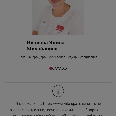
Толокова Светлана
Сергеевна
т
Врач-эндокринолог, врач-дерматовенеролог, врач-косметолог
Ведущий специалист
i
Информация на
https://www.vita-spa.ru
если это не
оговорено отдельно, носит ознакомительный характер и