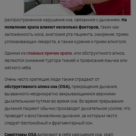
«Detoxygene»
Омоложение: коррекц
предупреждение ста
«Beauty-ассорти»
кожи
распространенное нарушение сна, связанное с дыханием.
На
появление храпа влияют несколько факторов,
таких как
«Леди Совершенство»
Пигментные пятна
заложенность носа, анатомия рта пациента, ожирение, прием
«Коруги»
Рубцы, шрамы
успокаивающих лекарств, а также курение и прием алкоголя.
«Секрет Красоты»
Сосудистые нарушен
Одними из
главных причин храпа
, или обструктиного апноэ,
лице (купероз, розаце
являются снижение тургора тканей и провисание язычка или
«Гармония»
хроническое покрасн
мягкого нёба.
кожи
«Only for Men»
Очень часто храпящие люди также страдают от
Старение кожи век
«Mirific»
обструктивного апноэ сна (OSA),
прекращения дыхания,
Сухая и чувствитель
вызванного неоднократно закрывающимися верхними
«Мануальная терапия»
кожа
дыхательными путями во время сна. Во время прерывания
дыхания пациент обычно производит дыхательное усилие, что
«Остеопатия»
Темные круги и отеки
глазами
приводит к восстановлению дыхания, за которым часто
«Здоровая спина»
следует беспокойный и фрагментарный сон.
«Гранатовая 
Симптомы OSA
включают в себя нарушения сна, храп,