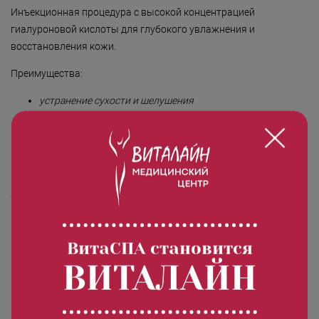
Инъекционная процедура с высокой концентрацией
гиалуроновой кислоты для глубокого увлажнения и
восстановления кожи.
Преимущества:
устранение сухости и шелушения
повышение упругости и эластичности
улучшение цвета лица и текстуры кожи
выраженный эффект «сияния» уже после первой
процедуры
Особенности препарата ColibriDerm Hydro:
содержит только чистую гиалуроновую кислоту
неживотного происхождения
ВитаСПА становится
полностью биосовместим
ВИТАЛАЙН
не вызывает аллергии, так как не содержит
дополнительных добавок
подлежит полной биодеградации и естественному