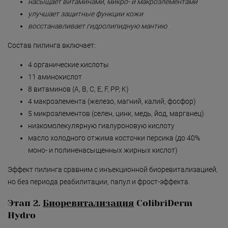
Безмятежность»
насыщает витаминами, микро- и макроэлементами
улучшает защитные функции кожи
«Роман с камнем»
восстанавливает гидролипидную мантию
«Магия массажа»
Состав пилинга включает:
«Мудрость Тибета»
4 органические кислоты
11 аминокислот
«Шоколадный Релакс»
8 витаминов (A, B, C, E, F, PP, K)
«SPA-отпуск в Тибете»
4 макроэлемента (железо, магний, калий, фосфор)
5 микроэлементов (селен, цинк, медь, йод, марганец)
«Кедровый рай»
низкомолекулярную гиалуроновую кислоту
«Сибирское здоровье»
масло холодного отжима косточки персика (до 40%
моно- и полиненасыщенных жирных кислот)
«SPAсение»
Эффект пилинга сравним с инъекционной биоревитализацией,
но без периода реабилитации, папул и фрост-эффекта.
Этап 2.
Биоревитализация
ColibriDerm
Hydro