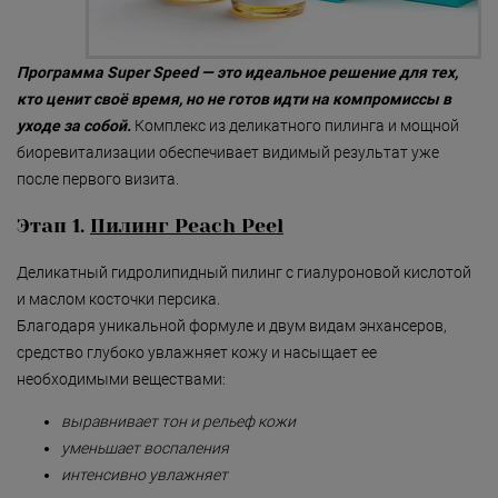
«Detoxygene»
Омоложение: коррекц
предупреждение ста
«Beauty-ассорти»
кожи
Программа
Super Speed
— это идеальное решение для тех,
кто ценит своё время, но не готов идти на компромиссы в
«Леди Совершенство»
Пигментные пятна
уходе за собой.
Комплекс из деликатного пилинга и мощной
«Коруги»
Рубцы, шрамы
биоревитализации обеспечивает видимый результат уже
после первого визита.
«Секрет Красоты»
Сосудистые нарушен
лице (купероз, розаце
Этап 1.
Пилинг Peach Peel
«Гармония»
хроническое покрасн
кожи
«Only for Men»
Деликатный гидролипидный пилинг с гиалуроновой кислотой
Старение кожи век
и маслом косточки персика.
«Mirific»
Благодаря уникальной формуле и двум видам энхансеров,
Сухая и чувствитель
средство глубоко увлажняет кожу и насыщает ее
«Мануальная терапия»
кожа
необходимыми веществами:
«Остеопатия»
Темные круги и отеки
глазами
выравнивает тон и рельеф кожи
«Здоровая спина»
уменьшает воспаления
интенсивно увлажняет
«Гранатовая 