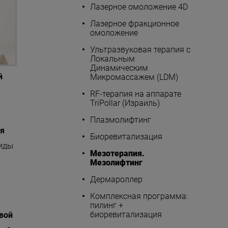
Лазерное омоложение 4D
Лазерное фракционное
омоложение
Ультразвуковая терапия с
Локальным
Динамическим
й
Микромассажем (LDM)
RF-терапия на аппарате
TriPollar (Израиль)
Плазмолифтинг
ия
Биоревитализация
тиды
Мезотерапия.
Мезолифтинг
Дермароллер
Комплексная программа:
пилинг +
биоревитализация
вой