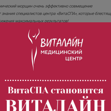
имический морщин очень эффективно совмещение
т знания специалистов центра «ВитаСПА», которые блестящ
тижения максимальных результатов!
а, направленная на восстановление и укрепление волос. В
слот и микроэлементов, которые улучшают кровообращение
 волос. Уже после нескольких процедур уменьшается
ком выпадении волос, перхоти, замедленном росте,
ндивидуально, а препараты — только сертифицированные.
а восстановить здоровье кожи головы и волос изнутри.
ВитаСПА становится
ВИТАЛАЙН
ользуемых для процедуры;