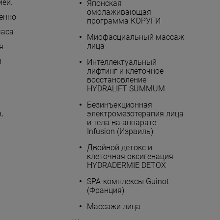
ией.
Японская
омолаживающая
енно
программа КОРУГИ
часа
Миофасциальный массаж
лица
я
м
Интеллектуальный
лифтинг и клеточное
восстановление
HYDRALIFT SUMMUM
Безинъекционная
,
электромезотерапия лица
и тела на аппарате
Infusion (Израиль)
Двойной детокс и
клеточная оксигенация
HYDRADERMIE DETOX
SPA-комплексы Guinot
(Франция)
Массажи лица