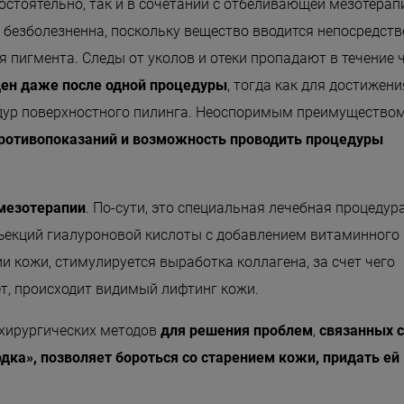
остоятельно, так и в сочетании с отбеливающей мезотерап
безболезненна, поскольку вещество вводится непосредств
ия пигмента. Следы от уколов и отеки пропадают в течение 
ден даже после одной процедуры
, тогда как для достижени
едур поверхностного пилинга. Неоспоримым преимущество
противопоказаний и возможность проводить процедуры
мезотерапии
. По-сути, это специальная лечебная процедура
ъекций гиалуроновой кислоты с добавлением витаминного
и кожи, стимулируется выработка коллагена, за счет чего
ет, происходит видимый лифтинг кожи.
хирургических методов
для решения проблем
,
связанных с
дка», позволяет бороться со старением кожи, придать ей