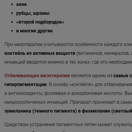
акне
«Detoxygene»
рубцы, шрамы
«Beauty-ассорти»
«второй подбородок»
«Леди Совершенство»
и многие другие
«Коруги»
При мезотерапии учитываются особенности каждого клие
«Секрет Красоты»
коктейль из активных веществ
(витаминов, минералов, 
«Гармония»
инъекций вводятся именно в тех зонах, где это необходи
«Only for Men»
Отбеливающая мезотерапия
является одним из
самых с
«Mirific»
гиперпигментации
. В основу «коктейля» для отбеливан
и антиоксиданты, фолиевая и аскорбиновая кислоты. В
«Мануальная терапия»
микроскопических инъекций. Препарат проникает в самы
«Остеопатия»
эумеланина (темного пигмента) в феамеланин (светлый
«Здоровая спина»
Средством устранения пигментных пятен может служит
«Гранатовая 