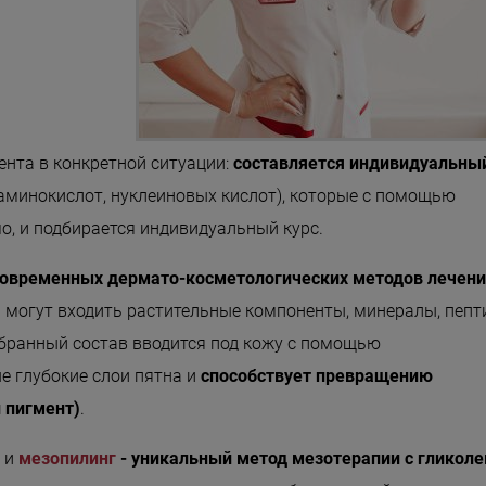
нта в конкретной ситуации:
составляется индивидуальны
аминокислот, нуклеиновых кислот), которые с помощью
мо, и подбирается индивидуальный курс.
овременных дермато-косметологических методов лечен
ия могут входить растительные компоненты, минералы, пеп
ыбранный состав вводится под кожу с помощью
е глубокие слои пятна и
способствует превращению
 пигмент)
.
ь и
мезопилинг
- уникальный метод мезотерапии с гликоле