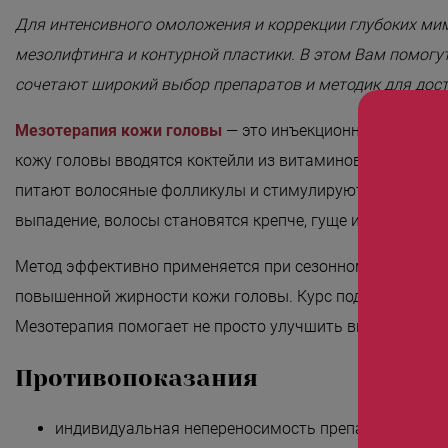
Для интенсивного омоложения и коррекции глубоких м
мезолифтинга и контурной пластики. В этом Вам помогу
сочетают широкий выбор препаратов и методик для дос
Мезотерапия кожи головы
— это инъекционная процедур
кожу головы вводятся коктейли из витаминов, аминоки
питают волосяные фолликулы и стимулируют рост новых
выпадение, волосы становятся крепче, гуще и здоровее.
Метод эффективно применяется при сезонном и хроничес
повышенной жирности кожи головы. Курс подбирается и
Мезотерапия помогает не просто улучшить внешний вид, 
Противопоказания
индивидуальная непереносимость препаратов, исп