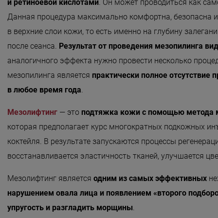
и ретиноевой кислотами
Безмятежность»
. Он может проводиться как сам
Данная процедура максимально комфортна, безопасна и 
«Роман с камнем»
в верхние слои кожи, то есть именно на глубину залеган
«Магия массажа»
после сеанса.
Результат от проведения мезопилинга ви
«Мудрость Тибета»
аналогичного эффекта нужно провести несколько проц
мезопилинга является
практически полное отсутствие 
«Шоколадный Релакс»
в любое время года
.
«SPA-отпуск в Тибете»
Мезолифтинг
— это
подтяжка кожи с помощью метода 
«Кедровый рай»
которая предполагает курс многократных подкожных ин
«Сибирское здоровье»
коктейля. В результате запускаются процессы регенераци
«SPAсение»
восстанавливается эластичность тканей, улучшается цв
Мезолифтинг является
одним из самых эффективных
не
нарушением овала лица и появлением «второго подборо
упругость и разгладить морщины
.