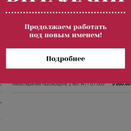
ипуляции;
аболевания;
Продолжаем работать
кие заболевания в стадии декомпенсации
под новым именем!
икоагулянтов.
Подробнее
.
Мезотерапия Nucleospire, 2 мл. А11.01.003
5 000.00
.