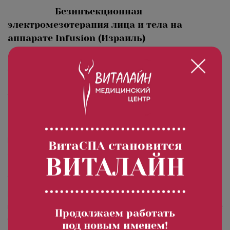
Безинъекционная
электромезотерапия лица и тела на
аппарате Infusion (Израиль)
Это безболезненная неинвазивная, быстродействующая,
безопасная и высокоэффективная процедура, которая
является альтернативой классической мезотерапии без
Читать далее
использования игл.
Биотатуаж бровей хной
Биотатуаж бровей хной
позволяет подчеркнуть достоинства
ВитаСПА становится
лица, восстановить брови, исправить ассиметрию их формы,
ВИТАЛАЙН
добиться долговременного эффекта ухоженных бровей и
Читать далее
рекомендован для стойкого окрашивания истощенных бровей,
а также бровей, потерявших форму и нуждающихся в
Кожа — это защитная оболочка, своего рода, кольчуга для
постоянном подкрашивании.
нашего организма.
Она эластична и упруга, и главное
Продолжаем работать
ее назначение — оберегать внутренние органы от внешней
под новым именем!