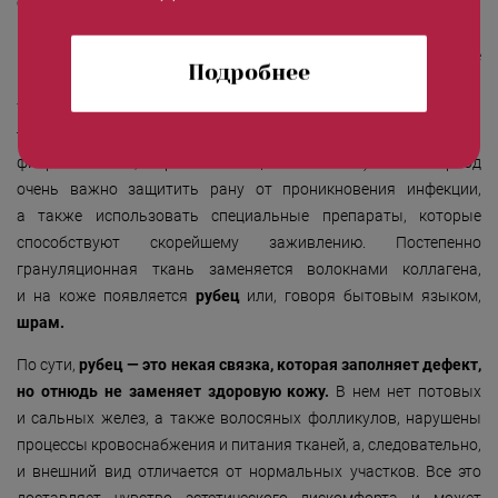
среды.
При любой травме, будь то царапина, прыщик, ожог или
глубокая рана, запускается процесс заживления: в месте
Подробнее
повреждения развивается воспаление, которое длится
7-10 дней,
края раны стягиваются тонкой грануляционной
тканью (соединительная ткань, богатая сосудами и молодыми
фибробластами, вырабатывающими коллаген). В этот период
очень важно защитить рану от проникновения инфекции,
а также использовать специальные препараты, которые
способствуют скорейшему заживлению. Постепенно
грануляционная ткань заменяется волокнами коллагена,
и на коже появляется
рубец
или, говоря бытовым языком,
шрам.
По сути,
рубец — это некая связка, которая заполняет дефект,
но отнюдь не заменяет здоровую кожу.
В нем нет потовых
и сальных желез, а также волосяных фолликулов, нарушены
процессы кровоснабжения и питания тканей, а, следовательно,
и внешний вид отличается от нормальных участков. Все это