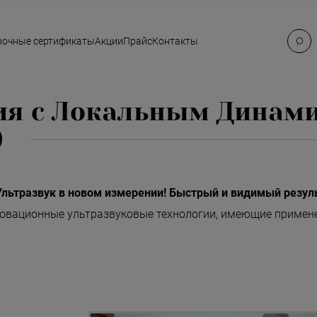
очные сертификаты
Акции
Прайс
Контакты
пия с Локальным Динам
)
Ультразвук в новом измерении! Быстрый и видимый резуль
овационные ультразвуковые технологии, имеющие примене