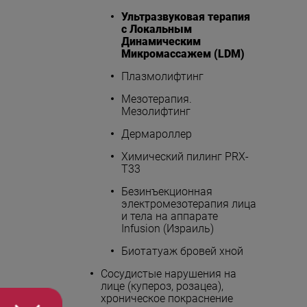
Ультразвуковая терапия
с Локальным
Динамическим
Микромассажем (LDM)
Плазмолифтинг
Мезотерапия.
Мезолифтинг
Дермароллер
Химический пилинг PRX-
T33
Безинъекционная
электромезотерапия лица
и тела на аппарате
Infusion (Израиль)
Биотатуаж бровей хной
Сосудистые нарушения на
лице (купероз, розацеа),
хроническое покраснение