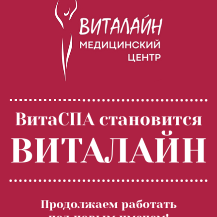
ВитаСПА становится
ВИТАЛАЙН
.
Ультразвуковая терапия с Локальным
2 000.00
Продолжаем работать
Динамическим Микромассажем (LDM) (20