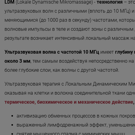
LDM
(Lokale Dynamische Mikromassage) -
технология
– эт
«Detoxygene»
ультразвуковых волн с различными (вплоть до 10 МГц) и
«Beauty-ассорти»
меняющимися (до 1000 раз в секунду) частотами, котор
«Леди Совершенство»
волновые импульсы в теле и создают зоны с различным 
результате возникает интенсивный локальный массаж н
«Коруги»
«Секрет Красоты»
Ультразвуковая волна с частотой 10 МГц
имеет
глубину
около 3 мм
, тем самым воздействуя непосредственно на 
«Гармония»
более глубокие слои, как волны с другой частотой.
«Only for Men»
Ультразвуковая терапия с Локальным Динамическим М
«Mirific»
оказывая на клетки и волокна соединительной ткани од
«Мануальная терапия»
термическое, биохимическое и механическое действие
«Остеопатия»
активизацию обменных процессов в кожных покро
«Здоровая спина»
выраженный лимфодренажный эффект, уменьшение
«Гранатовая 
снятие мышечного спазма с мимических мышц