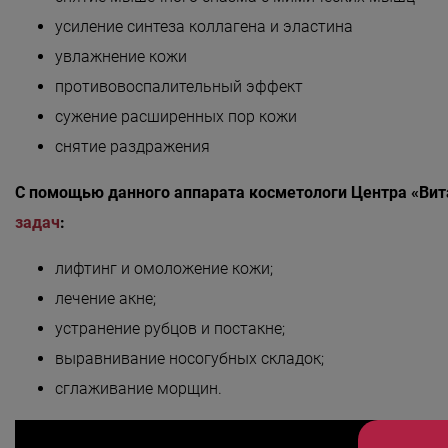
Безмятежность»
усиление синтеза коллагена и эластина
«Роман с камнем»
увлажнение кожи
«Магия массажа»
противовоспалительный эффект
сужение расширенных пор кожи
«Мудрость Тибета»
снятие раздражения
«Шоколадный Релакс»
С помощью данного аппарата косметологи Центра «Ви
«SPA-отпуск в Тибете»
задач
:
«Кедровый рай»
лифтинг и омоложение кожи;
«Сибирское здоровье»
лечение акне;
«SPAсение»
устранение рубцов и постакне;
выравнивание носогубных складок;
сглаживание морщин.