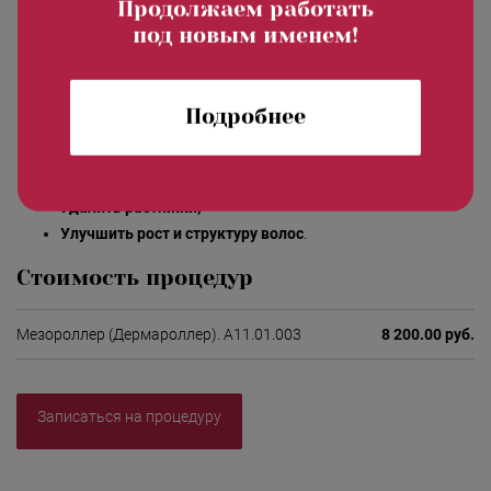
Продолжаем работать
Уплотнить дряблую кожу, подтянуть кожу лица и тела;
под новым именем!
Устранить дефекты и шрамы после угревой болезни,
травм и ожогов;
Убрать признаки старения, морщиы (особенно вокруг
Подробнее
глаз и над верхней губой);
Восстановить тонус кожи в зоне декольте, шеи и т.д.;
Устранить гиперпигментацию;
Удалить растяжки;
Улучшить рост и структуру волос
.
Стоимость процедур
Мезороллер (Дермароллер). A11.01.003
8 200.00 руб.
Записаться на процедуру