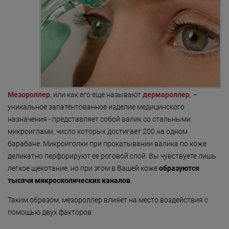
«Detoxygene»
«Beauty-ассорти»
«Леди Совершенство»
«Коруги»
«Секрет Красоты»
Мезороллер
, или как его еще называют
дермароллер
, –
«Гармония»
уникальное запатентованное изделие медицинского
назначения - представляет собой валик со стальными
«Only for Men»
микроиглами, число которых достигает 200 на одном
барабане. Микроиголки при прокатывании валика по коже
«Mirific»
деликатно перфорируют ее роговой слой. Вы чувствуете лишь
«Мануальная терапия»
легкое щекотание, но при этом в Вашей коже
образуются
тысячи микроскопических каналов
.
«Остеопатия»
Таким образом, мезороллер влияет на место воздействия с
«Здоровая спина»
помощью двух факторов:
«Гранатовая 