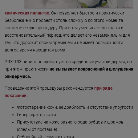
«Detoxygene»
химических пилингах.
Он позволяет быстро и практически
«Beauty-ассорти»
безболезненно провести столь сложную до этого момента
косметическую процедуру. При этом уменьшается в разы и
«Леди Совершенство»
восстановительный период, что делает его незаменимым для
«Коруги»
тех, кто дорожит своим временем и не имеет возможности
долгое время находится дома.
«Секрет Красоты»
PRX-T33 пилинг воздействует на срединные участки дермы, но
«Гармония»
при этом практически
не вызывает покраснений и шелушения
«Only for Men»
эпидермиса.
«Mirific»
Проведение этой процедуры рекомендуется
при ряде
показаний:
«Мануальная терапия»
Фотостарение кожи, ее дряблость и отсутствие упругости
«Остеопатия»
Гиперкератоз кожи
«Здоровая спина»
Присутствие на коже разного рода рубцов и шрамов
(следы от постакне)
«Гранатовая 
Себорейный дерматит кожи