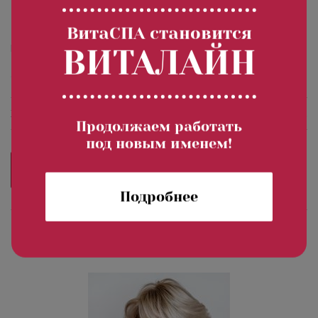
отсутствие фоточувствительности. Через пару дней
можно смело загорать и не бояться пигментных пятен.
ВитаСПА становится
PRX-T33 терапия: новая эра в омоложении!
ВИТАЛАЙН
Стоимость процедур
Химический пилинг PRX-T33. А16.01.024
4 900.00 руб.
Продолжаем работать
под новым именем!
Записаться на процедуру
Подробнее
Процедуру проводят