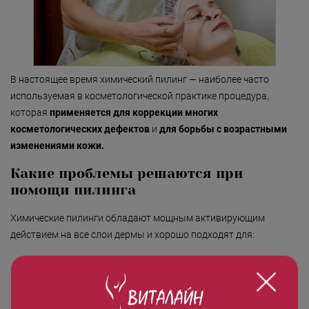
Безмятежность»
«Роман с камнем»
«Магия массажа»
В настоящее время химический пилинг — наиболее часто
«Мудрость Тибета»
используемая в косметологической практике процедура,
«Шоколадный Релакс»
которая
применяется для коррекции многих
косметологических дефектов
и
для борьбы с возрастными
«SPA-отпуск в Тибете»
изменениями кожи.
«Кедровый рай»
Какие проблемы решаются при
«Сибирское здоровье»
помощи пилинга
«SPAсение»
Химические пилинги обладают мощным активирующим
действием на все слои дермы и хорошо подходят для:
лечения себореи и акне;
улучшения цвета лица;
устранения кератоза, пигментных пятен;