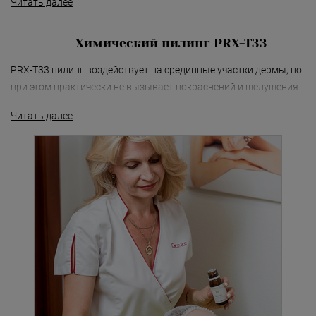
Читать далее
«Detoxygene»
«Beauty-ассорти»
Химический пилинг PRX-T33
«Леди Совершенство»
PRX-T33 пилинг воздействует на срединные участки дермы, но
при этом практически не вызывает покраснений и шелушения
«Коруги»
эпидермиса.
Читать далее
«Секрет Красоты»
«Гармония»
«Only for Men»
«Mirific»
«Мануальная терапия»
«Остеопатия»
«Здоровая спина»
«Гранатовая 