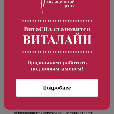
выравнивания глубоких морщин, стрий и рубцов;
полного разглаживания мелких морщинок;
повышения упругости и увлажненности кожи.
Противопоказания
ВитаСПА становится
ВИТАЛАЙН
Повышенная температура
Инфекционное заболевание
Индивидуальная непереносимость компонентов
косметических средств
Продолжаем работать
Уход за кожей лица после пилинга
под новым именем!
Избегать попадания прямых солнеынх лучей, при
выходе на улицу пользоваться кремом с максимальным
Подробнее
фактором защиты
Соблюдать гигиену, лишний раз не прикасаться к коже
лица руками
Не шелушить кожу руками, не открывать
образовавшиеся корочки, они должны отпасть