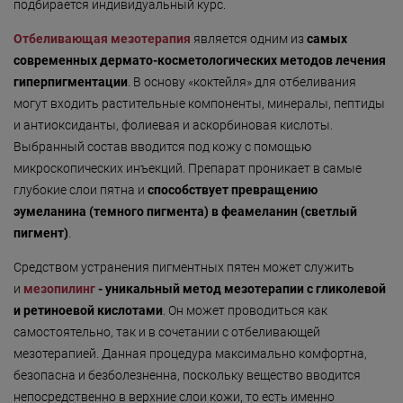
Безмятежность»
подбирается индивидуальный курс.
«Роман с камнем»
Отбеливающая мезотерапия
является одним из
самых
современных дермато-косметологических методов лечения
«Магия массажа»
гиперпигментации
. В основу «коктейля» для отбеливания
могут входить растительные компоненты, минералы, пептиды
«Мудрость Тибета»
и антиоксиданты, фолиевая и аскорбиновая кислоты.
«Шоколадный Релакс»
Выбранный состав вводится под кожу с помощью
микроскопических инъекций. Препарат проникает в самые
«SPA-отпуск в Тибете»
глубокие слои пятна и
способствует превращению
«Кедровый рай»
эумеланина (темного пигмента) в феамеланин (светлый
пигмент)
.
«Сибирское здоровье»
Средством устранения пигментных пятен может служить
«SPAсение»
и
мезопилинг
- уникальный метод мезотерапии с гликолевой
и ретиноевой кислотами
. Он может проводиться как
самостоятельно, так и в сочетании с отбеливающей
мезотерапией. Данная процедура максимально комфортна,
безопасна и безболезненна, поскольку вещество вводится
непосредственно в верхние слои кожи, то есть именно