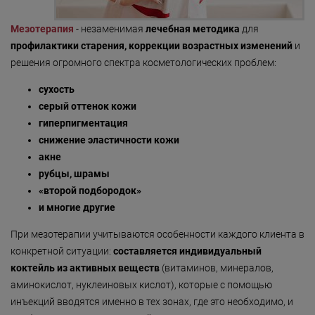
«Detoxygene»
Мезотерапия
- незаменимая
лечебная методика
для
«Beauty-ассорти»
профилактики старения, коррекции возрастных изменений
и
решения огромного спектра косметологических проблем:
«Леди Совершенство»
сухость
«Коруги»
серый оттенок кожи
«Секрет Красоты»
гиперпигментация
снижение эластичности кожи
«Гармония»
акне
«Only for Men»
рубцы, шрамы
«второй подбородок»
«Mirific»
и многие другие
«Мануальная терапия»
При мезотерапии учитываются особенности каждого клиента в
конкретной ситуации:
«Остеопатия»
составляется индивидуальный
коктейль из активных веществ
(витаминов, минералов,
«Здоровая спина»
аминокислот, нуклеиновых кислот), которые с помощью
инъекций вводятся именно в тех зонах, где это необходимо, и
«Гранатовая 