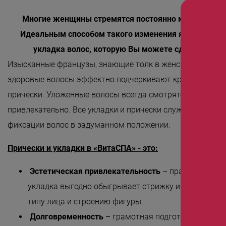
«Detoxygene»
Многие женщины стремятся постоянно менять свой
«Beauty-ассорти»
Идеальным способом такого изменения является п
«Леди Совершенство»
укладка волос, которую Вы можете сделать в Це
Изысканные французы, знающие толк в женской красоте,
«Коруги»
здоровые волосы эффектно подчеркивают красивые укл
«Секрет Красоты»
прически. Уложенные волосы всегда смотрятся стильно 
«Гармония»
привлекательно. Все укладки и прически служат прочной
«Only for Men»
фиксации волос в задуманном положении.
«Mirific»
Прически и укладки в «ВитаСПА» - это:
«Мануальная терапия»
Эстетическая привлекательность
– правильно вы
«Остеопатия»
укладка выгодно обыгрывает стрижку и идеально с
«Здоровая спина»
типу лица и строению фигуры.
Долговременность
– грамотная подготовка волос 
«Гранатовая 