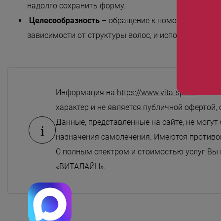
Безмятежность»
надолго сохранить форму.
Целесообразность
– обращение к помощи парикма
«Роман с камнем»
зависимости от структуры волос, и исполнить запро
«Магия массажа»
«Мудрость Тибета»
«Шоколадный Релакс»
Информация на
https://www.vita-spa.ru
если 
«SPA-отпуск в Тибете»
характер и не является публичной офертой, 
«Кедровый рай»
Данные, представленные на сайте, не могут
i
«Сибирское здоровье»
назначения самолечения. Имеются противоп
С полным спектром и стоимостью услуг Вы
«SPAсение»
«ВИТАЛАЙН».