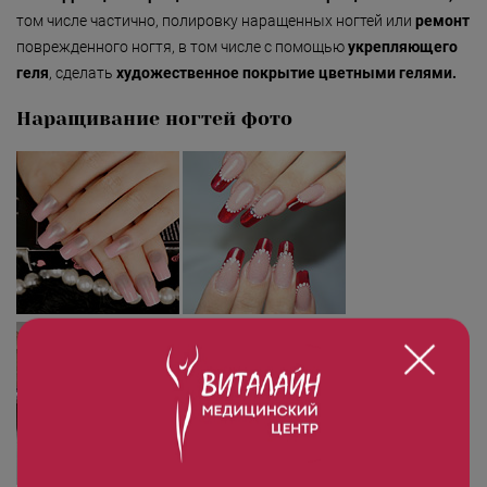
Безмятежность»
том числе частично, полировку наращенных ногтей или
ремонт
«Роман с камнем»
поврежденного ногтя, в том числе с помощью
укрепляющего
геля
, сделать
художественное покрытие цветными гелями.
«Магия массажа»
Наращивание ногтей фото
«Мудрость Тибета»
«Шоколадный Релакс»
«SPA-отпуск в Тибете»
«Кедровый рай»
«Сибирское здоровье»
«SPAсение»