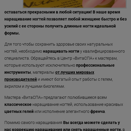
«Detoxygene»
оставаться прекрасными в любой ситуации! В наше время
«Beauty-ассорти»
наращивание ногтей позволяет любой женщине быстро и без
усилий с ее стороны получить длинные ногти идеальной
«Леди Совершенство»
формы.
«Коруги»
Для того чтобы сохранить здоровье своих натуральных
«Секрет Красоты»
ногтей, необходимо
наращивать ногти
у квалифицированного
специалиста. Обращайтесь в Центр «ВитаСПА» к мастерам,
«Гармония»
которые используют исключительно
профессиональные
«Only for Men»
инструменты
, материалы
от лучших мировых
производителей
и имеют богатый опыт работы с гелем,
«Mirific»
акрилом и лучшими биогелями.
«Мануальная терапия»
Мастера «ВитаСПА» предлагают полюбившееся всем
классическое
«Остеопатия»
наращивание ногтей, использование красивых
цветных гелей
или исполнение элегантного
френча
.
«Здоровая спина»
Помимо самого наращивания
Вы всегда можете сделать у
«Гранатовая 
нас коррекцию наращивания или снять наращенные ногти,
в