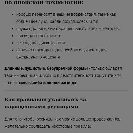
Безмятежность»
по японской технологии:
«Роман с камнем»
хорошо переносят внешние воздействия, такие как
солнечные лучи, капли дождя, слезы и т.д.
«Магия массажа»
служат дольше, чем наращенные пучковым методом
«Мудрость Тибета»
выглядят естественно
не создают дискомфорта
«Шоколадный Релакс»
отлично подходят и для особых случаев, и для
ежедневного ношения
«SPA-отпуск в Тибете»
Длинные, пушистые, безупречной формы
- только обладая
«Кедровый рай»
такими ресницами, можно в действительности ощутить, что
«Сибирское здоровье»
значит
«сногсшибательный взгляд»
!
«SPAсение»
Как правильно ухаживать за
наращенными ресницами
Для того, чтобы ресницы как можно дольше продержались,
желательно соблюдать некоторые правила: