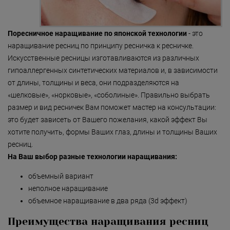
аппарате Ellipse Flex
«Detoxygene»
Ультразвуковая тера
«Beauty-ассорти»
Локальным Динамич
Поресничное наращивание по японской технологии
- это
Микромассажем (LD
наращивание ресниц по принципу ресничка к ресничке.
«Леди Совершенство»
Искусственные ресницы изготавливаются из различных
RF-терапия на аппар
«Коруги»
TriPollar (Израиль)
гипоаллергенных синтетических материалов и, в зависимости
от длины, толщины и веса, они подразделяются на
«Секрет Красоты»
Мезороллер
«шелковые», «норковые», «соболиные». Правильно выбрать
«Гармония»
размер и вид ресничек Вам поможет мастер на консультации:
Аппаратная чистка к
лица Hydraclean (Guin
это будет зависеть от Вашего пожелания, какой эффект Вы
«Only for Men»
Франция)
хотите получить, формы Ваших глаз, длины и толщины Ваших
ресниц.
«Mirific»
Безинъекционная 
электромезотерапия 
На Ваш выбор разные технологии наращивания:
«Мануальная терапия»
тела на аппарате Infu
(Израиль)
объемный вариант
«Остеопатия»
неполное наращивание
объемное наращивание в два ряда (3d эффект)
«Здоровая спина»
Преимущества наращивания ресниц
«Гранатовая 