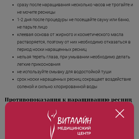
сразу после наращивания несколько часов не трогайте и
не мочите ресницы
1-2 дня после процедуры не посещайте сауну или баню,
не парьте лицо
клеевая основа от жирного и косметического масла
растворяется, поэтому от них необходимо отказаться в
период носки наращенных ресниц
нельзя тереть глаза, при умывании необходимо делать
легкие прикосновния
не используйте смывку для водостойкой туши
срок носки наращенных ресниц сокращает воздействие
соленой и сильно хлорированной воды
Противопоказания к наращиванию ресниц
в редких случаях возможно возникновение
аллергической реакции, поэтому, если вы часто
страдаете от аллергии, желательно за сутки до
процедуры провести тест на чувствительность