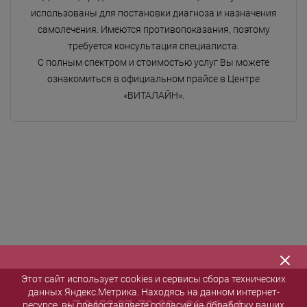
использованы для постановки диагноза и назначения
самолечения. Имеются противопоказания, поэтому
требуется консультация специалиста.
С полным спектром и стоимостью услуг Вы можете
ознакомиться в официальном прайсе в Центре
«ВИТАЛАЙН».
Этот сайт использует cookies и сервисы сбора технических
данных Яндекс.Метрика. Находясь на данном интернет-
+7 8452 27-70-90
,
26-16-14
ресурсе, вы предоставляете согласие на обработку ваших