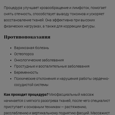
Безмятежность»
Процедура улучшает кровообращение и лимфоток, помогает
«Роман с камнем»
снять отечность, способствует выводу токсинов и ускоряет
восстановление тканей. Она эффективна при высоких
«Магия массажа»
физических нагрузках, а также для коррекции фигуры.
«Мудрость Тибета»
Противопоказания
«Шоколадный Релакс»
Варикозная болезнь
«SPA-отпуск в Тибете»
Остеопороз
«Кедровый рай»
Онкологические заболевания
Простудные и воспалительные заболевания
«Сибирское здоровье»
Беременность
Психические отклонения и нарушения работы сердечно-
«SPAсение»
сосудистой системы
Как проходит процедура?
Миофасциальный массаж
начинается с мягкого разогрева тканей, после чего специалист
приступает к основным техникам — растяжению,
расслаблению и вертикальному поднятию фасций. Массажист