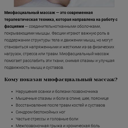
аппарате Ellipse Flex
«Detoxygene»
Ультразвуковая тера
Миофасциальный массаж — это современная
«Beauty-ассорти»
Локальным Динамич
терапевтическая техника, которая направлена на работу с
Микромассажем (LD
«Леди Совершенство»
фасциями
— соединительнотканными оболочками,
покрывающими мышцы. Фасции играют важную роль в
RF-терапия на аппар
«Коруги»
TriPollar (Израиль)
поддержании структуры тела и движении мышц, но могут
становиться напряженными и жесткими из-за физических
«Секрет Красоты»
Мезороллер
нагрузок, стресса или травм. Миофасциальный массаж
«Гармония»
Аппаратная чистка к
помогает расслабить эти ткани, снимая спазмы и улучшая
лица Hydraclean (Guin
подвижность мышц и суставов.
«Only for Men»
Франция)
Кому показан миофасциальный массаж?
«Mirific»
Безинъекционная 
электромезотерапия 
«Мануальная терапия»
Нарушения осанки и болезни позвоночника
тела на аппарате Infu
(Израиль)
Мышечные спазмы и боли в спине, шее, пояснице
«Остеопатия»
Восстановление после травм костей и суставов
Синдром беспокойных ног
«Здоровая спина»
Частые стрессы и головные боли
«Гранатовая 
Межпозвоночная грыжа и хроническая боль