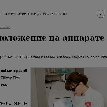
очные сертификаты
Акции
Прайс
Контакты
е пятна
ложение на аппарате El
вты
сты
проблем фотостарения и косметических дефектов, вызванн
у и 
ной методикой
lipse Flex,
стем
ма Ellipse Flex