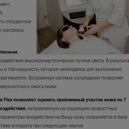
мент,
й,
ить сосудистые
о матрикса
опасным
,
здействия высокоэнергетических пучков света. В результа
ы и той мощности, которая необходима для выполнения
трагиваются. Встроенная система охлаждения позволяет
оверхностного ожога кожи.
e Flex позволяет оценить проблемный участок кожи по 7
воздействия
, направленную на коррекцию возрастных
параметрах воздействия на Вашу кожу сохраняется в базе
ствие аппарата при следующем сеансе.