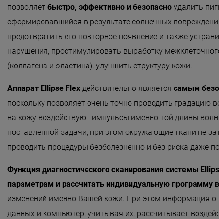
позволяет
быстро, эффективно и безопасно
удалить пиг
«Detoxygene»
сформировавшийся в результате солнечных повреждени
«Beauty-ассорти»
предотвратить его повторное появление и также устран
«Леди Совершенство»
нарушения, простимулировать выработку межклеточног
«Коруги»
(коллагена и эластина), улучшить структуру кожи.
«Секрет Красоты»
Аппарат Ellipse Flex
действительно является
самым без
«Гармония»
поскольку позволяет очень точно проводить градацию во
на кожу воздействуют импульсы именно той длины волн
«Only for Men»
поставленной задачи, при этом окружающие ткани не за
«Mirific»
проводить процедуры безболезненно и без риска даже п
«Мануальная терапия»
Функция диагностического сканирования системы Ellips
«Остеопатия»
параметрам и рассчитать индивидуальную программу 
«Здоровая спина»
изменений именно Вашей кожи. При этом информация о 
«Гранатовая 
данных и компьютер, учитывая их, рассчитывает воздей