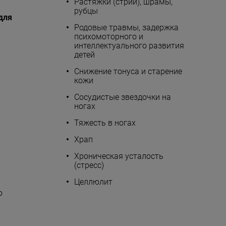
Растяжки (стрии), шрамы,
рубцы
для
Родовые травмы, задержка
психомоторного и
интеллектуального развития
детей
Снижение тонуса и старение
кожи
Сосудистые звездочки на
ногах
Тяжесть в ногах
Храп
Хроническая усталость
(стресс)
Целлюлит
ю