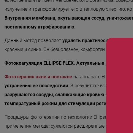
естественный пигмент человеческого организма, содержа
излучение и трансформирует его в тепловую энергию, ко
Внутренняя мембрана, окутывающая сосуд, уничтожаетс
постепенному атрофированию
.
Данный метод позволяет
удалять практически все раз
красные и синие. Он безболезнен, комфортен и не требуе
Фотокоагуляция ELLIPSE FLEX. Актуальные вопросы.
Фототерапия акне и постакне
на аппарате Ellipse Flex - 
устранению ее последствий
. В результате воздействия
разрушаются сосуды, снабжающие кровью воспаленн
температурный режим для стимуляции регенеративных
Процедуры фототерапии по технологии Ellipse Flex дают
применения метода: сужаются расширенные поры, снижа