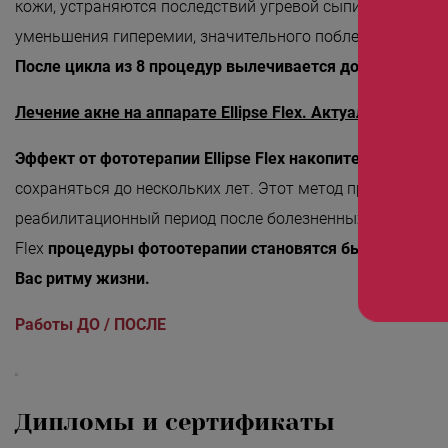
кожи, устраняются последствий угревой сыпи, решается 
уменьшения гиперемии, значительного побледнения пост
После цикла из 8 процедур вылечивается до 90% акне.
Лечение акне на аппарате Ellipse Flex. Актуальные вопр
Эффект от фототерапии Ellipse Flex накопительный
- ус
сохраняться до нескольких лет. Этот метод прекрасно 
реабилитационный период после болезненных и травмати
Flex
процедуры фотоотерапии становятся быстрыми, п
Вас ритму жизни.
Работы ДО / ПОСЛЕ
Дипломы и сертификаты