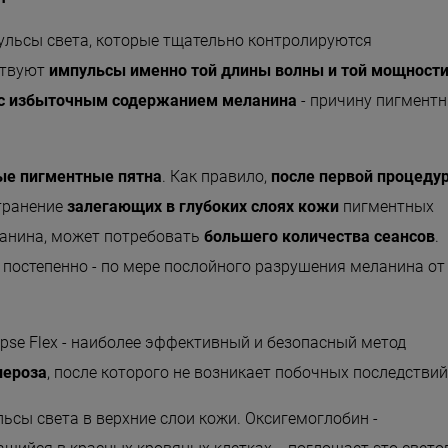
мпульсы света, которые тщательно контролируются
ствуют
импульсы именно той длины волны и той мощности
и с избыточным содержанием меланина
- причину пигмент
ые пигментные пятна
. Как правило,
после первой процеду
транение
залегающих в глубоких слоях кожи
пигментных
ланина, может потребовать
большего количества сеансов
.
 постепенно - по мере послойного разрушения меланина от
ipse Flex - наиболее эффективный и безопасный метод
пероза
, после которого не возникает побочных последствий
ьсы света в верхние слои кожи. Оксигемоглобин -