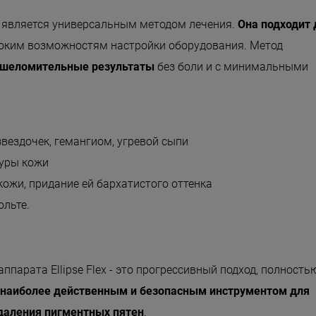
ex является универсальным методом лечения.
Она подходит 
роким возможностям настройки оборудования. Метод
ошеломительные результаты
без боли и с минимальными
звездочек, гемангиом, угревой сыпи
туры кожи
ожи, придание ей бархатистого оттенка
ольте.
парата Ellipse Flex - это прогрессивный подход, полность
наиболее действенным и безопасным инструментом для
даления пигментных пятен
.