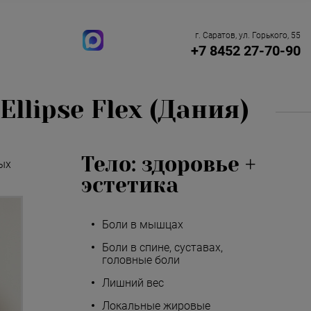
г. Саратов, ул. Горького, 55
+7 8452 27-70-90
lipse Flex (Дания)
Тело: здоровье +
ых
эстетика
Боли в мышцах
Боли в спине, суставах,
головные боли
Лишний вес
Локальные жировые