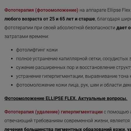
Безмятежность»
Фототерапия (фотоомоложение)
на аппарате Ellipse Fl
«Роман с камнем»
любого возраста от 25 и 65 лет и старше
, благодаря ши
«Магия массажа»
фототерапии при своей абсолютной безопасности
дает 
«Мудрость Тибета»
затратами времени:
«Шоколадный Релакс»
фотолифтинг кожи
«SPA-отпуск в Тибете»
полное устранение капиллярной сетки, сосудистых 
сужение расширенных пор и восстановление струк
«Кедровый рай»
устранение гиперпигментации, выравнивание тона к
«Сибирское здоровье»
фотоомоложение кожи лица, рук, шеи и области дек
«SPAсение»
Фотоомоложение ELLIPSE FLEX. Актуальные вопросы.
Фототерапия (удаление) гиперпигментации
с помощью ап
отвечающий требованиям современной жизни, является
лечения большинства пигментных образований кожи, у