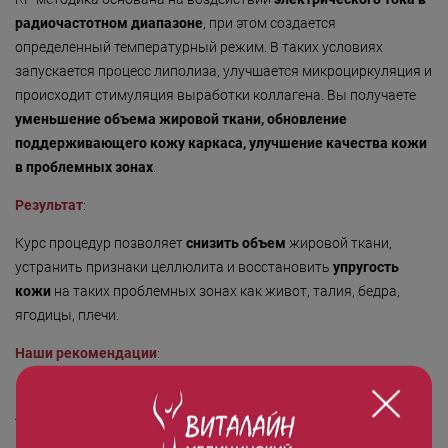
Безмятежность»
радиочастотном диапазоне
, при этом создается
«Роман с камнем»
определенный температурный режим. В таких условиях
запускается процесс липолиза, улучшается микроциркуляция и
«Магия массажа»
происходит стимуляция выработки коллагена. Вы получаете
«Мудрость Тибета»
уменьшение объема жировой ткани, обновление
поддерживающего кожу каркаса, улучшение качества кожи
«Шоколадный Релакс»
в проблемных зонах
.
«SPA-отпуск в Тибете»
Результат
:
«Кедровый рай»
Курс процедур позволяет
снизить объем
жировой ткани,
устранить признаки целлюлита и восстановить
упругость
«Сибирское здоровье»
кожи
на таких проблемных зонах как живот, талия, бедра,
«SPAсение»
ягодицы, плечи.
Наши рекомендации
:
Курс RF-липолиза необходимо сочетать с активными
лимфодренажными процедурами для улучшения выведения
продуктов распада, образующихся при липолизе. Специалисты