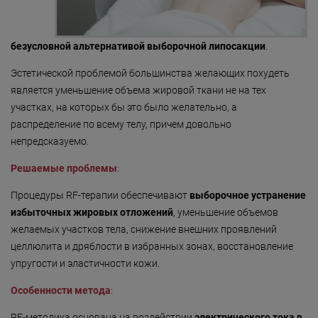
«Detoxygene»
«Beauty-ассорти»
безусловной альтернативой выборочной липосакции
.
«Леди Совершенство»
Эстетической проблемой большинства желающих похудеть
является уменьшение объема жировой ткани не на тех
«Коруги»
участках, на которых бы это было желательно, а
«Секрет Красоты»
распределение по всему телу, причем довольно
непредсказуемо.
«Гармония»
Решаемые проблемы
:
«Only for Men»
Процедуры RF-терапии обеспечивают
выборочное устранение
«Mirific»
избыточных жировых отложений
, уменьшение объемов
«Мануальная терапия»
желаемых участков тела, снижение внешних проявлений
целлюлита и дряблости в избранных зонах, восстановление
«Остеопатия»
упругости и эластичности кожи.
«Здоровая спина»
Особенности метода
:
«Гранатовая 
RF-методика основана на воздействии
электрического тока в