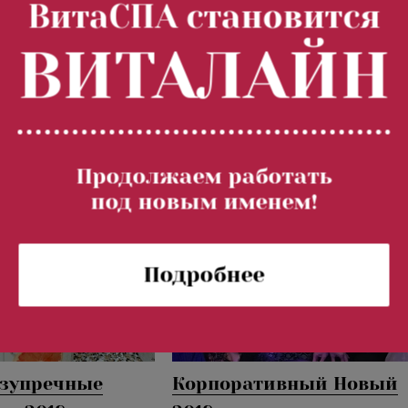
ВитаСПА становится
ния салона.
Амбассадор-день Guinot
ВИТАЛАЙН
4 года!
Май 2019
Продолжаем работать
под новым именем!
Подробнее
езупречные
Корпоративный Новый