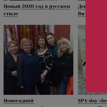
Новый 2020 год в русском
День рожде
стиле
ВитаСПА - 2
Новогодний
SPA-day «Б