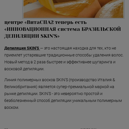
аппарате Fotona (Сл
«Detoxygene»
«Beauty-ассорти»
центре «ВитаСПА2 теперь есть
«Леди Совершенство»
«ИННОВАЦИОННАЯ система БРАЗИЛЬСКОЙ
ДЕПИЛЯЦИИ SKIN’S»
«Коруги»
Депиляция SKIN'S
«Секрет Красоты»
— это настоящая находка для тех, кто не
приемлет устаревшие традиционные способы удаления волос.
«Гармония»
Новый метод в 2 раза быстрее и эффективнее шугаринга и
восковой депиляции.
«Only for Men»
Линия полимерных восков SKIN'S (производство Италия &
«Mirific»
Великобритания) является супер-премиальной маркой на
«Мануальная терапия»
рынке депиляции. SKIN'S - это невероятно простой и
безболезненный способ депиляции уникальным полимерным
«Остеопатия»
воском.
«Здоровая спина»
«Гранатовая 