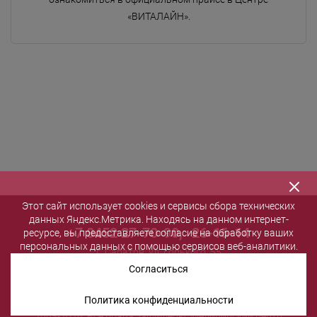
«ВИТАЛАЙН».
Этот сайт использует cookies и сервисы сбора технических
данных Яндекс.Метрика. Находясь на данном интернет-
+7 8452 27-70-90
,
26-16-14
ресурсе, вы предоставляете согласие на обработку ваших
персональных данных с помощью сервисов веб-аналитики.
г. Саратов, ул. Горького, 55
salon@vita-spa.ru
Согласиться
Политика конфиденциальности
2005-2026. Все права защищены. Медицинский центр