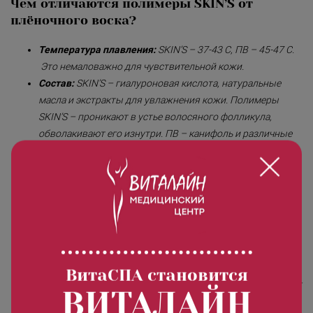
Чем отличаются полимеры SKIN’S от
Безмятежность»
плёночного воска?
«Роман с камнем»
Температура плавления:
SKIN’S – 37-43 С, ПВ – 45-47 С.
«Магия массажа»
Это немаловажно для чувствительной кожи.
«Мудрость Тибета»
Состав:
SKIN’S – гиалуроновая кислота, натуральные
масла и экстракты для увлажнения кожи. Полимеры
«Шоколадный Релакс»
SKIN’S – проникают в устье волосяного фолликула,
обволакивают его изнутри. ПВ – канифоль и различные
«SPA-отпуск в Тибете»
смолы, диоксид титанума – компоненты приводят к
«Кедровый рай»
забиванию пор, в последствии – к врастанию волоса. ПВ
наносится плёнкой, обволакивает волосок снаружи.
«Сибирское здоровье»
Длина волоса при депиляции:
SKIN’S – 48 часов после
«SPAсение»
бритвы. ПВ – около 4 мм.
Соприкосновение с кожей:
ПВ – при нанесении
захватывает не только волоски, но и кожу. После
процедуры раздражение и покраснение кожи. SKIN’S – не
ВитаСПА становится
взаимодействует с кожей, захватывает только волос. Нет
ВИТАЛАЙН
раздражения кожи после процедуры.